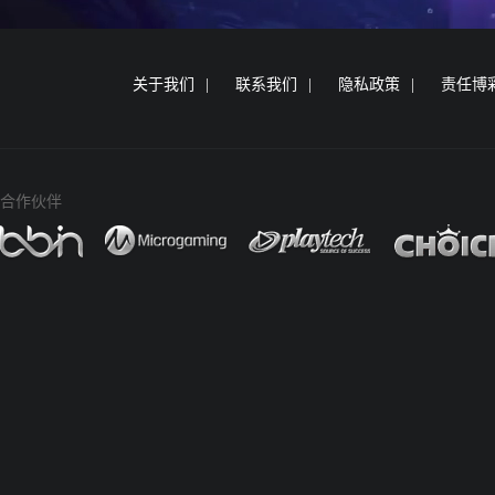
关于我们
联系我们
隐私政策
责任博
合作伙伴